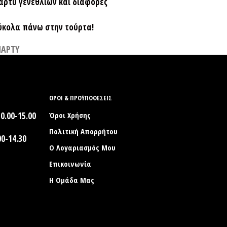
C
άρτυ γενεθλίων και διάφορες
T
S
ύκολα πάνω στην τούρτα!
I
N
ΠΑΡΤΥ
T
H
E
C
A
R
ΟΡΟΙ & ΠΡΟΫΠΟΘΕΣΕΙΣ
T
0.00-15.00
Όροι Χρήσης
.
Πολιτική Απορρήτου
0-14.30
Ο Λογαριασμός Μου
Επικοινωνία
Η Ομάδα Μας