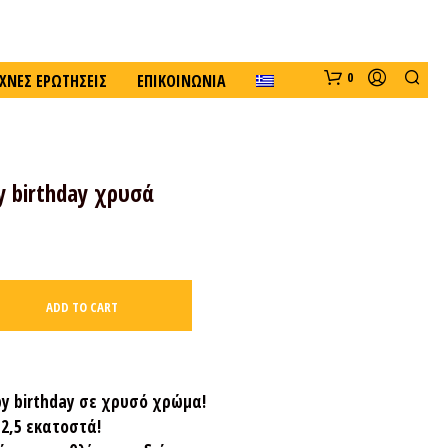
0
ΧΝΈΣ ΕΡΩΤΉΣΕΙΣ
ΕΠΙΚΟΙΝΩΝΊΑ
y birthday χρυσά
ADD TO CART
N
O
P
R
O
py birthday σε χρυσό χρώμα!
D
2,5 εκατοστά!
U