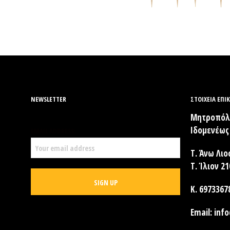
NEWSLETTER
ΣΤΟΙΧΕΊΑ ΕΠΙ
Μητροπόλε
Ιδομενέως 
EMAIL ADDRESS:
Τ. Άνω Λιο
Τ. Ίλιον 2
Κ. 6973367
Email:
info