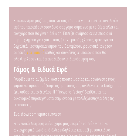
Επικοινωνήστε μαζί μας ώστε να συζητήσουμε για τα πακέτα των ειδικών
εφέ που ταιριάζουν στον δικό σας γάμο σύμφωνα με το θέμα αλλά και
τον χώρο που θα γίνει η δεξίωση. Επιλέξτε ανάμεσα σε εντυπωσιακά
πυροτεχνήματα για εξωτερικούς ή εσωτερικούς χώρους, φανταχτερά
βεγγαλικά,
φαναράκια γάμου
που θα γεμίσουν ρομαντικό φως τον
ουρανό,
εφέ καπνού
καθώς και συνθέσεις με μπαλόνια που θα
ολοκληρώσουν και θα αναδείξουν τη διακόσμηση σας.
Γάμος & Ειδικά Εφέ
Γνωρίζουμε το αυξημένο κόστος προετοιμασίας και
οργάνωσης ενός
γάμου
και προσαρμόζουμε τις προτάσεις μας ανάλογα με το budget που
έχει καθορίσει το ζευγάρι. H “Fireworks Factory” διαθέτει τα πιο
οικονομικά πυροτεχνήματα
στην αγορά με πολλές λύσεις για όλες τις
περιστάσεις.
Ένα showroom γεμάτο έμπνευση!
Στον ειδικά διαμορφωμένο χώρο μας μπορείτε να δείτε video και
φωτογραφικό υλικό από άλλες εκδηλώσεις και μαζί με τους ειδικά