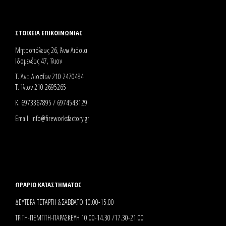
ΣΤΟΙΧΕΊΑ ΕΠΙΚΟΙΝΩΝΊΑΣ
Μητροπόλεως 26, Άνω Λιόσια
Ιδομενέως 47, Ίλιον
Τ. Άνω Λιοσίων 210 2470484
Τ. Ίλιον 210 2695265
Κ. 6973367895 / 6974543129
Email:
info@fireworksfactory.gr
ΩΡΑΡΙΟ ΚΑΤΑΣΤΗΜΑΤΟΣ
ΔΕΥΤΕΡΑ ΤΕΤΑΡΤΗ & ΣΑΒΒΑΤΟ 10.00-15.00
ΤΡΙΤΗ-ΠΕΜΠΤΗ-ΠΑΡΑΣΚΕΥΗ 10.00-14.30 /17.30-21.00