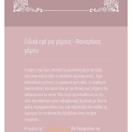
Ειδικά εφέ για γάμους - Φαναράκια
γάμου
Ο γάμος σας ίσως αποτελεί τη μοναδική μέρα της ζωής
σας στην οποία είστε οι απόλυτοι πρωταγωνιστές. Έχετε
πολλαπλούς ρόλους: τα τιμώμενα πρόσωπα, οι λαμπεροί
οικοδεσπότες και αυτοί που με την θετική τους ενέργεια θα
απογειώσουν το event. Όλα αυτά προϋποθέτουν ότι θα
είστε στο επίκεντρο μιας εκθαμβωτικής βραδιάς με όλα τα
φώτα στραμμένα πάνω σας, ενώ παράλληλα θα νιώθετε τη
σιγουριά ότι τα πάντα θα εξελιχθούν όπως τα έχετε
ονειρευτεί.
Η ομάδα της “
Fireworks Factory
” θα διασφαλίσει την