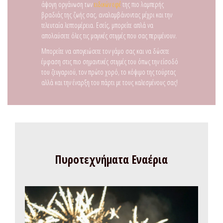
άψογη οργάνωση των
ειδικών εφέ
της πιο λαμπερής
βραδιάς της ζωής σας, αναλαμβάνοντας μέχρι και την
τελευταία λεπτομέρεια. Εσείς, μπορείτε απλά να
απολαύσετε όλες τις μαγικές στιγμές που σας περιμένουν.
Μπορείτε να απογειώσετε τον γάμο σας και να δώσετε
έμφαση στις πιο σημαντικές στιγμές του όπως την είσοδό
του ζευγαριού, τον πρώτο χορό, το κόψιμο της τούρτας
αλλά και την έναρξη του πάρτι με τους καλεσμένους σας!
Πυροτεχνήματα Εναέρια