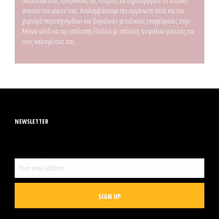
εκπαιδευμένους ανθρώπους της εταιρίας να δημιουργήσετε το ιδανικό
σκηνικό του γάμου σας. Αναλαμβάνουμε την οργάνωση αλλά και τον
χειρισμό πυροτεχνημάτων και βεγγαλικών με ειδικούς επαγγελματίες στην
Αθήνα αλλά και την υπόλοιπη Ελλάδα με απόλυτη ασφάλεια για εσάς και
τους καλεσμένους σας.
NEWSLETTER
EMAIL ADDRESS: