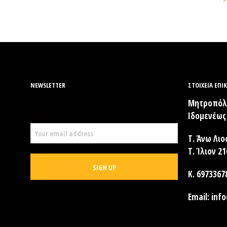
NEWSLETTER
ΣΤΟΙΧΕΊΑ ΕΠΙ
Μητροπόλε
Ιδομενέως 
EMAIL ADDRESS:
Τ. Άνω Λιο
Τ. Ίλιον 2
Κ. 6973367
Email:
info