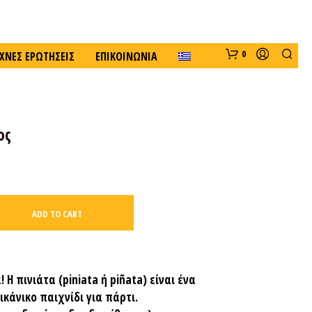
0
ΧΝΈΣ ΕΡΩΤΉΣΕΙΣ
ΕΠΙΚΟΙΝΩΝΊΑ
ος
ADD TO CART
N
O
P
R
O
 Η πινιάτα (piniata ή piñata) είναι ένα
D
κάνικο παιχνίδι για πάρτι.
U