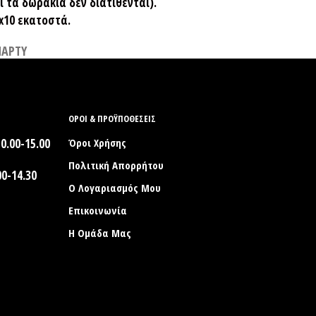
C
ι τα δωράκια δεν διατίθενται).
T
x10 εκατοστά.
S
I
ΠΑΡΤΥ
N
T
H
E
C
ΟΡΟΙ & ΠΡΟΫΠΟΘΕΣΕΙΣ
A
R
0.00-15.00
Όροι Χρήσης
T
.
Πολιτική Απορρήτου
0-14.30
Ο Λογαριασμός Μου
Επικοινωνία
Η Ομάδα Μας